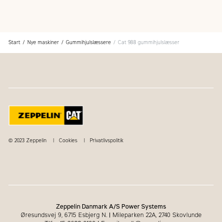
Start
Nye maskiner
Gummihjulslæssere
Cat 988 gummihjulslæsser
© 2023 Zeppelin
Cookies
Privatlivspolitik
Zeppelin Danmark A/S Power Systems
Øresundsvej 9, 6715 Esbjerg N.
|
Mileparken 22A, 2740 Skovlunde