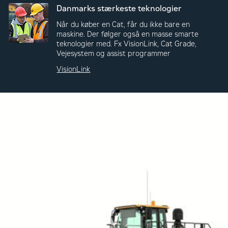
Danmarks stærkeste teknologier
Når du køber en Cat, får du ikke bare en
maskine. Der følger også en masse smarte
teknologier med. Fx VisionLink, Cat Grade,
Vejesystem og assist programmer
VisionLink