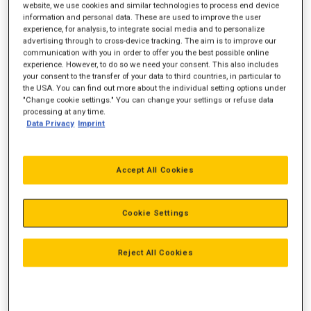
website, we use cookies and similar technologies to process end device
information and personal data. These are used to improve the user
experience, for analysis, to integrate social media and to personalize
advertising through to cross-device tracking. The aim is to improve our
Motorydelse
580 hk
communication with you in order to offer you the best possible online
experience. However, to do so we need your consent. This also includes
Vægt
your consent to the transfer of your data to third countries, in particular to
51.100 kg
the USA. You can find out more about the individual setting options under
"Change cookie settings." You can change your settings or refuse data
Skovl
9,6 m3
processing at any time.
Data Privacy
Imprint
Accept All Cookies
Cookie Settings
Reject All Cookies