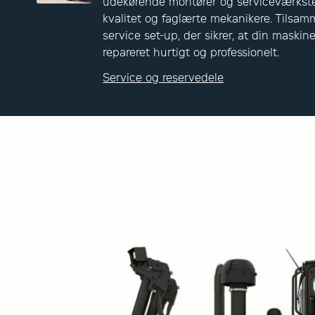
udekørende montører og serviceværkst
kvalitet og faglærte mekanikere. Tilsa
service set-up, der sikrer, at din maskin
repareret hurtigt og professionelt.
Service og reservedele