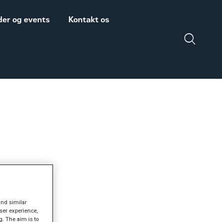
er og events
Kontakt os
Salgs- og
Zeppelin Construction
leveringsbetingelser
er medlem af
Power System
Maskinleverandørerne
DISCLAIMER
VEDRØRENDE TOLD
PÅ MASKINER OG
DELE FRA USA
and similar
ser experience,
g. The aim is to