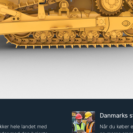
Danmarks s
kker hele landet med
Når du køber e