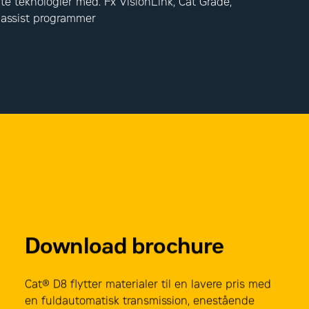
e teknologier med. Fx VisionLink, Cat Grade,
 assist programmer
Download brochure
Cat® D8 flytter materialer til en lavere pris med
en fuldautomatisk transmission, enestående