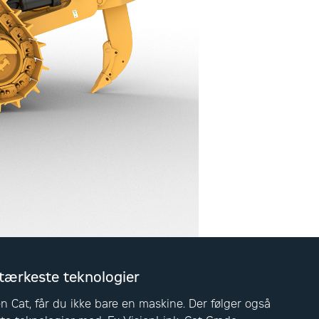
tærkeste teknologier
n Cat, får du ikke bare en maskine. Der følger også