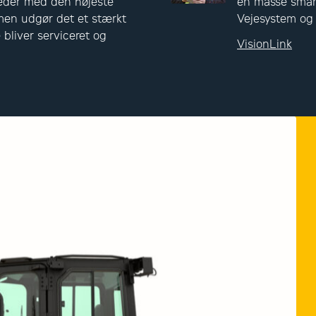
eder med den højeste
en masse smart
mmen udgør det et stærkt
Vejesystem og
e bliver serviceret og
VisionLink