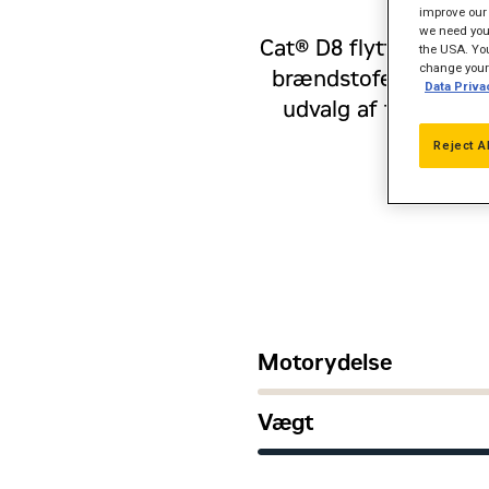
improve our 
we need your
Cat® D8 flytter materi
the USA. You
change your 
brændstofeffektivite
Data Priva
udvalg af tekniske 
m
Reject A
Motorydelse
Vægt