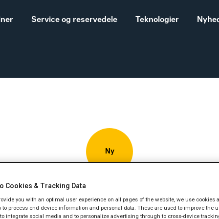
iner
Service og reservedele
Teknologier
Nyhed
Salgs- og
Cat® maskiner til landbrug
leveringsbetingelser
Construction
Equipment
Ny
Vores historie
Sales and delivery
terms - Construction
o Cookies & Tracking Data
Dozere
provide you with an optimal user experience on all pages of the website, we use cookies 
Cat D8 dozer
 to process end device information and personal data. These are used to improve the u
, to integrate social media and to personalize advertising through to cross-device trackin