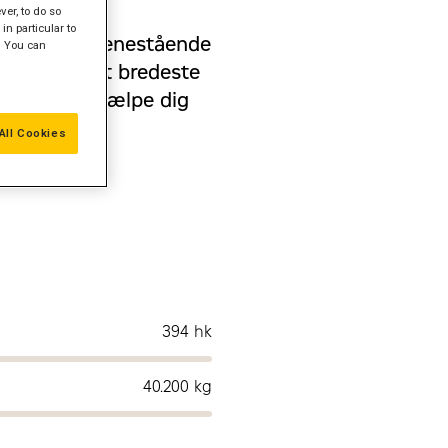
er, to do so
in particular to
ransmission, enestående
" You can
tninger. Det bredeste
en for at hjælpe dig
g.
All Cookies
394 hk
40.200 kg