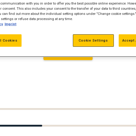
communication with you in order to offer you the best possible online experience. Howev
 consent. This also includes your consent to the transfer of your data to third countries, 
aler til en lavere pris med en fuldautomatisk t
 can find out more about the individual setting options under "Change cookie settings.
settings or refuse data processing at any time.
t og reducerede service-/vedligeholdelsesomkos
cy
Imprint
funktioner i branchen arbejder problemfrit samm
ed at få mest muligt ud af din udstyrsinvesterin
ll Cookies
Cookie Settings
Accept 
Få et tilbud