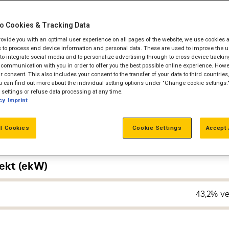
oldelsesintervallet er op til 80.000 drift-timer 
 til 4.000 drift-timer. Cat CG132B-12, der kan 
o Cookies & Tracking Data
ntinuerlig drift (1.0 p.f.) og den maksimale stan
provide you with an optimal user experience on all pages of the website, we use cookies 
 to process end device information and personal data. These are used to improve the u
ttet har en energi-effektivitet på 43,2% ved 
, to integrate social media and to personalize advertising through to cross-device trackin
 CG132B-12 kan køre på både naturgas, biogas og
communication with you in order to offer you the best possible online experience. Howev
 consent. This also includes your consent to the transfer of your data to third countries, 
 can find out more about the individual setting options under "Change cookie settings.
settings or refuse data processing at any time.
cy
Imprint
ll Cookies
Cookie Settings
Accept 
rift (ekW)
ekt (ekW)
43,2% v