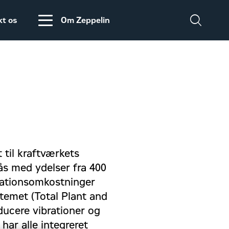
kt os
Om Zeppelin
Salgs- og
Zeppelin Construction
leveringsbetingelser
er medlem af
Power System
Maskinleverandørerne
DISCLAIMER
VEDRØRENDE TOLD
PÅ MASKINER OG
til kraftværkets
DELE FRA USA
ås med ydelser fra 400
allationsomkostninger
temet (Total Plant and
ucere vibrationer og
ar alle integreret