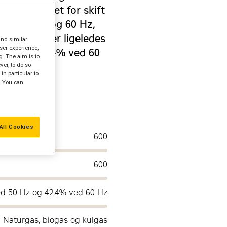
og intervallet for skift
køre med 50 og 60 Hz,
dby-effekt er ligeledes
and similar
ser experience,
50 Hz og 42,4% ved 60
g. The aim is to
 kulgas.
er, to do so
in particular to
" You can
All Cookies
600
600
ed 50 Hz og 42,4% ved 60 Hz
Naturgas, biogas og kulgas