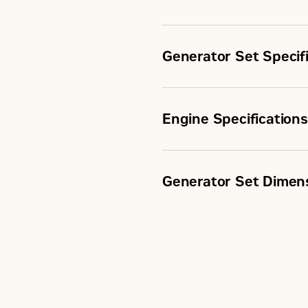
Generator Set Specif
Engine Specifications
Continuous Rating
Engine Model
Generator Set Dimen
Fuel Type
Displacement
Length
Aspiration
Maximum Electrical Efficie
Bore
Width