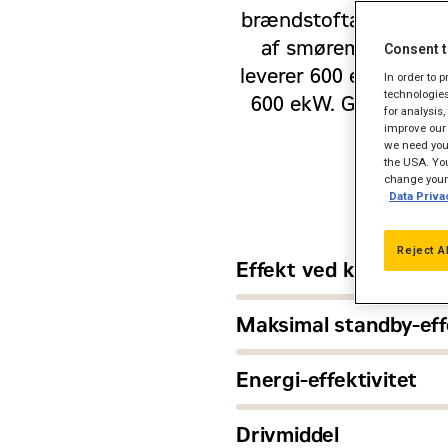
brændstoftank. Vedligeh
af smøremiddel er op
Consent t
leverer 600 ekW ved ko
In order to 
technologies
600 ekW. Generatorsæ
for analysis
Hz. Cat
improve our 
we need your
the USA. You
change your 
Data Priva
Reject A
Effekt ved konstant d
Maksimal standby-eff
Energi-effektivitet
Drivmiddel