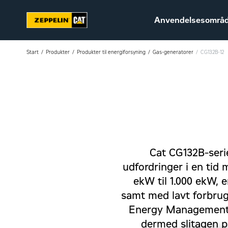
Anvendelsesområ
Start
Produkter
Produkter til energiforsyning
Gas-generatorer
CG132B-12
Bæredygtighed
Karriere hos Zeppelin
Ledige jobs
Cat CG132B-seri
udfordringer i en tid
ekW til 1.000 ekW, e
samt med lavt forbrug
Energy Management).
dermed slitagen p