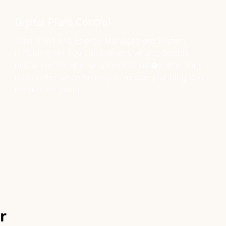
Digital Plant Control
Total Plant and Energy Management System
(TPEM) gives you comprehensive and flexible
digital control of your generator set�s efficiency
and performance helping to reduce planning and
installation costs.
r