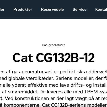
der
Produkter
Reservedele
Service
Konta
Salgs- og
leveringsbetingelser
Construction
Gas-generatorer
Equipment
Cat CG132B-12
Vores historie
Sales and delivery
terms - Construction
en af gas-generatorsæt er perfekt skræddersyet 
 med globale værdikæder. Seriens modeller, der f
r alle yderst effektive med lave drifts- og inst
 af smøremiddel. De leveres alle med TPEM-sys
 Ved konstruktionen er der lagt vægt på at red
å komponenterne. Cat CG132B-seriens modeller h