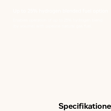
Up to 25% hydrogen blended fuel option
Enables operation of up to 25% hydrogen blend
(by volume) with pipeline natural gas fuel.
Specifikatione