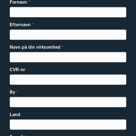
Fornavn
*
Efternavn
*
Navn på din virksomhed
*
CVR-nr
By
*
Land