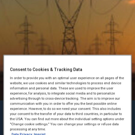
Consent to Cookies & Tracking Data
In order to provide you with an optimal user experience on all pages of the
website, we use cookies and similar technologies to process end device
information and personal data. These are used to improve the user
experience, for analysis, to integrate social media and to personalize
advertising through to cross-device tracking. The aim is to improve our
communication with you in order to offer you the best possible online
experience. However, to do so we need your consent. This also includes
CATERPILLAR-GENERATORER GIVER ET SOLIDT
your consent to the transfer of your data to third countries, in particular to
GRUNDLAG
the USA. You can find out more about the individual setting options under
"Change cookie settings." You can change your settings or refuse data
processing at any time.
En god strømforsyning starter med et solidt grundlag.
Data Privacy
Imprint