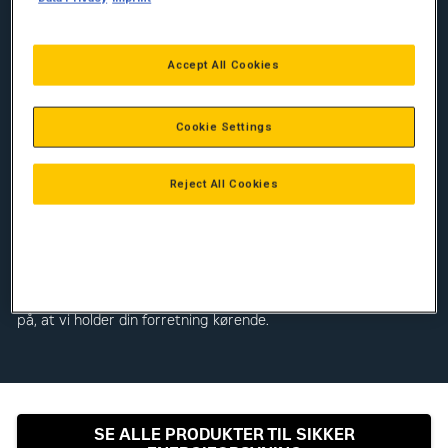
Caterpillars diesel- og gasgeneratorer er bygget til at opfylde
de højeste standarder når det kommer til pålidelighed,
holdbarhed og brændstofforbrug. Caterpillars
Accept All Cookies
produktprogram indeholder generatorer der overholder en
lang række emissionsstandarder – selv de mest krævende.
Med generatorer fra Caterpillar er du sikret den pålidelige
energikilde, du har brug for.
Cookie Settings
GODT GENNEMTÆNKTE LØSNINGER
Reject All Cookies
Uanset om du har brug for en primær strømkilde, et
nødstrømsanlæg, solpaneler eller en samlet løsning for din
energiforsyning, forsyner vi dig med en pålidelig energikilde,
uanset formål. Men vi gør mere end det. Et team af eksperter
vil hjælpe og guide dig under hele processen. Vi vil sørge for
alt fra design og installation til vedligeholdelse. Du kan stole
på, at vi holder din forretning kørende.
SE ALLE PRODUKTER TIL SIKKER