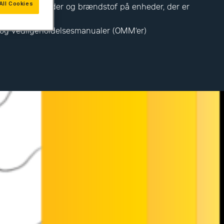
All Cookies
mer, begivenheder og brændstof på enheder, der er
nk
 og vedligeholdelsesmanualer (OMM’er)