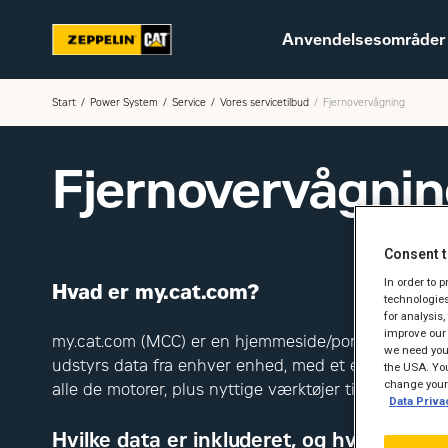
Anvendelsesområder
Start
Power System
Service
Vores servicetilbud
Fjernovervågning
Fjernovervågnin
Bæredygtighed
Karriere hos Zeppelin
Consent t
Ledige jobs
In order to 
Hvad er my.cat.com?
technologies
for analysis
improve our 
my.cat.com (MCC) er en hjemmeside/portal, hvor du k
we need your
udstyrs data fra enhver enhed, med et enkelt login. 
the USA. You
change your 
alle de motorer, plus nyttige værktøjer til at gøre dit 
Data Priva
Hvilke data er inkluderet, og hvordan ka