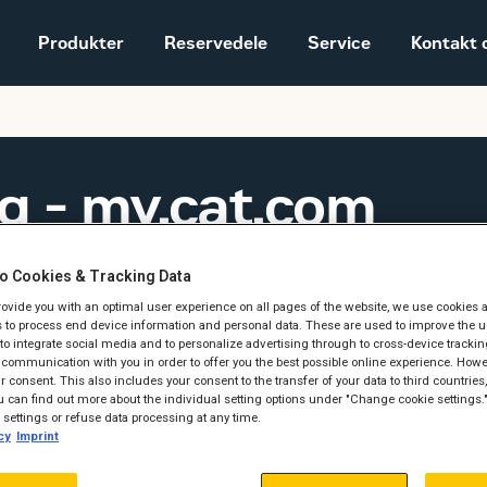
Produkter
Reservedele
Service
Kontakt 
Salgs- og
leveringsbetingelser
g - my.cat.com
Construction
Equipment
Vores historie
Sales and delivery
o Cookies & Tracking Data
terms - Construction
provide you with an optimal user experience on all pages of the website, we use cookies 
Dette er hvad du ka
 to process end device information and personal data. These are used to improve the u
, to integrate social media and to personalize advertising through to cross-device trackin
communication with you in order to offer you the best possible online experience. Howev
an få adgang til alle dine
Booke planlagt vedlige
 consent. This also includes your consent to the transfer of your data to third countries, 
Du finder kritisk data om
Se maskinens reservedels
 can find out more about the individual setting options under "Change cookie settings.
settings or refuse data processing at any time.
arbejde lettere.
Administrere serviceord
cy
Imprint
Gennemse resultater fr
n jeg bruge det?
Udvide din vedligehold