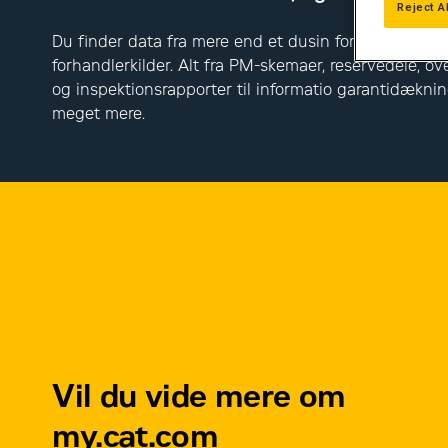
Reject A
Du finder data fra mere end et dusin forskellige Cate
forhandlerkilder. Alt fra PM-skemaer, reservedele, ov
og inspektionsrapporter til informatio garantidækni
meget mere.
Vil du vide mere om
my.cat.com