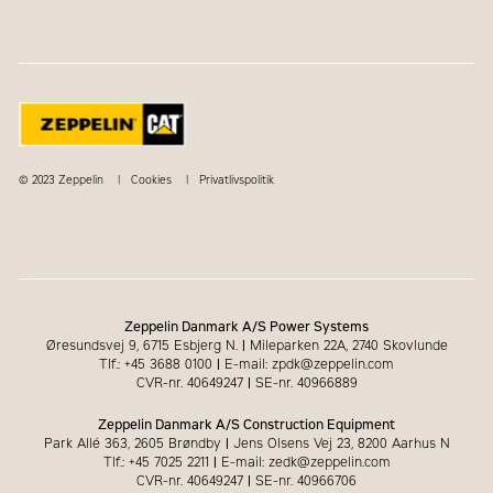
© 2023 Zeppelin
Cookies
Privatlivspolitik
Zeppelin Danmark A/S Power Systems
Øresundsvej 9, 6715 Esbjerg N.
|
Mileparken 22A, 2740 Skovlunde
Tlf.: +45 3688 0100
|
E-mail: zpdk@zeppelin.com
CVR-nr. 40649247
|
SE-nr. 40966889
Zeppelin Danmark A/S Construction Equipment
Park Allé 363, 2605 Brøndby
|
Jens Olsens Vej 23, 8200 Aarhus N
Tlf.: +45 7025 2211
|
E-mail: zedk@zeppelin.com
CVR-nr. 40649247
|
SE-nr. 40966706