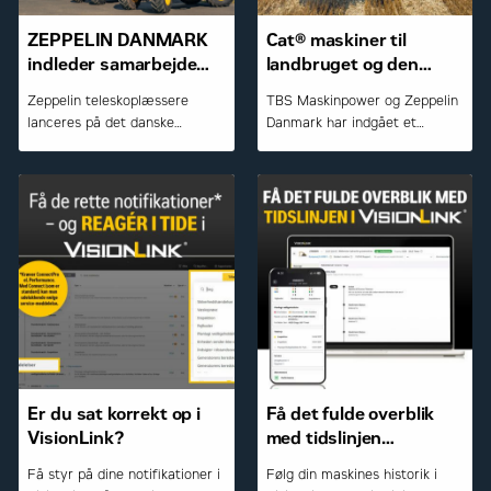
ZEPPELIN DANMARK
Cat® maskiner til
indleder samarbejde
landbruget og den
med FARESIN om
grønne sektor
Zeppelin teleskoplæssere
TBS Maskinpower og Zeppelin
teleskoplæssere
lanceres på det danske
Danmark har indgået et
marked
samarbejde om salg og service
af Caterpillar-maskiner.
Er du sat korrekt op i
Få det fulde overblik
VisionLink?
med tidslinjen
i VisionLink
Få styr på dine notifikationer i
Følg din maskines historik i