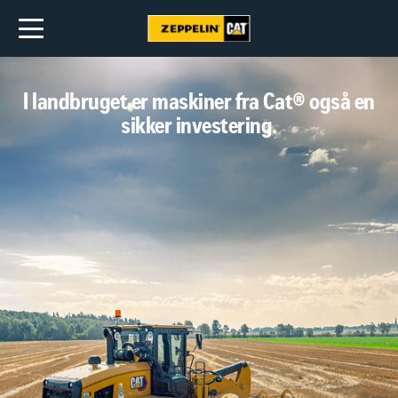
I landbruget er maskiner fra Cat® også en
sikker investering.