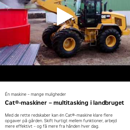
Én maskine – mange muligheder
Cat®-maskiner – multitasking i landbruget
Med de rette redskaber kan én Cat®-maskine klare flere
opgaver på gården. Skift hurtigt mellem funktioner, arbejd
mere effektivt – og få mere fra hånden hver dag.