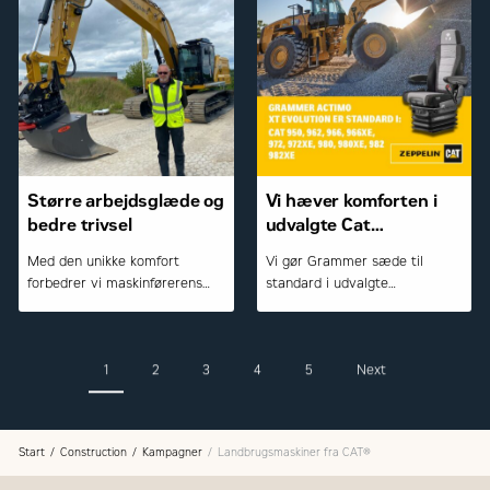
effektivitet og moderne
teknologi for at levere
optimale resultater i en række
forskellige arbejdsforhold. Og
ikke mindst en velindrettet
kabine, der sikrer høj komfort
for maskinføreren
Større arbejdsglæde og
Vi hæver komforten i
bedre trivsel
udvalgte Cat
gummihjulslæssere
Med den unikke komfort
Vi gør Grammer sæde til
forbedrer vi maskinførerens
standard i udvalgte
arbejdsmiljø. På billedet
læssemaskiner og øger
maskinfører Jesper Hoffgaard
hermed komforten væsentligt.
fra MT Højgaard
1
2
3
4
5
Next
Start
Construction
Kampagner
Landbrugsmaskiner fra CAT®