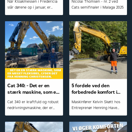
Når Kloakmessen i Fredericia
Nicolai Thomsen - nr. 2 ved
slår dørene op i januar, er
Cats semifinaler i Malaga 2025
Zeppelin Danmark A/S igen på
plads med et lille udvalg af
Cat-maskiner målrettet kloak-
og entreprenørbranchen
Cat 340: - Det er en
5 fordele ved den
stærk maskine, som er
forbedrede komfort i
meget fleksibel
Cat gravemaskinerne
Cat 340 er kraftfuld og robust
Maskinfører Kelvin Skøtt hos
nedrivningsmaskine, der er
Entreprenør Henning Have
designet til at imødekomme
A/S foran firmaets nye Cat
krævende opgaver inden for
336 gravemaskine
nedrivning. Maskinen
kombinerer høj ydeevne,