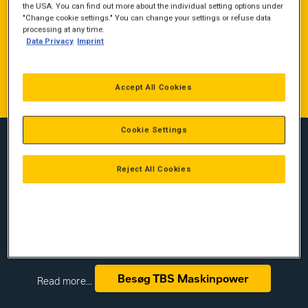
the USA. You can find out more about the individual setting options under
landbruget og resten af den grønne sektor i Danmark. Med
"Change cookie settings." You can change your settings or refuse data
aftalen kombineres Caterpillars og Zeppelins internationale
processing at any time.
produkt- og maskinekspertise med TBS Maskinpowers stærke
Data Privacy
Imprint
markedsposition, lokale tilstedeværelse og store
serviceorganisation i Jylland og på Fyn.
Accept All Cookies
Kontakt TBS Maskinpower
Cookie Settings
Ny fantastisk samarbejdspartner
TBS Maskinpower
Reject All Cookies
– vores salgs- og servicepartner i DK
Vi er rigtig glade for samarbejdet med TBS Maskinpower.
Cat®-maskiner er ikke kun skabt til byggepladser og klassiske
entreprenøropgaver – de er også eminente i landbruget og til
de mange opgaver på gården.
Besøg TBS Maskinpower
Read more...