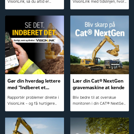
VisionLink, så du altid er
VisionLink med tidslinjen, hvor
opdateret på service, fejl og
du nemt kan filtrere og sortere
vigtige hændelser – og kan
hændelser – og skabe overblik
arbejde mere proaktivt med
over drift og vedligehold.
drift og vedligehold.
Gør din hverdag lettere
Lær din Cat® NextGen
med "Indberet et
gravemaskine at kende
problem" i VisionLink
Rapportér problemer direkte i
Bliv bedre til at overskue
VisionLink – og få hurtigere
monitoren i din CAT® NextGen
service, bedre planlægning og
gravemaskine. Lær at bruge
mindre nedetid.
maskinens funktioner i praksis
– nemt og effektivt.