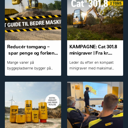
Reducér tomgang –
KAMPAGNE: Cat 301.8
spar penge og forlæng
minigraver | Fra kr.
levetiden
230.000,- ex. moms og
Mange vaner på
Leder du efter en kompakt
udstyr
byggepladserne bygger på
minigraver med maksimal
gamle råd. Men er det fup eller
kraft, komfort og teknologi?
fakta? Her afliver vi de mest
udbredte myter om tomgang,
opstart og slid på maskinerne