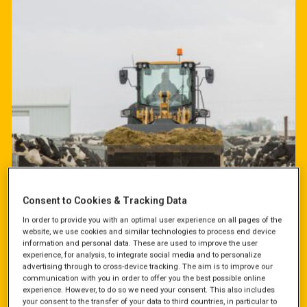
Consent to Cookies & Tracking Data
In order to provide you with an optimal user experience on all pages of the
website, we use cookies and similar technologies to process end device
information and personal data. These are used to improve the user
Cat maskiner til landbruget og den
experience, for analysis, to integrate social media and to personalize
grønne sektor
advertising through to cross-device tracking. The aim is to improve our
communication with you in order to offer you the best possible online
experience. However, to do so we need your consent. This also includes
TBS Maskinpower og Zeppelin Danmark har indgået en salgs-
your consent to the transfer of your data to third countries, in particular to
og serviceaftale, der skal styrke Caterpillars position i