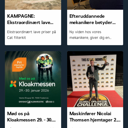
KAMPAGNE:
Efteruddannede
Ekstraordinært lave
mekanikere betyder
priser på Cat filterkits +
mere tryghed for dig
Ekstraordinært lave priser på
Ny viden hos vores
stærke priser på andre
som kunde
Cat filterkit
mekanikere, giver dig en
reservedele
tryggere hverdag.
Mød os på
Maskinfører Nicolai
Kloakmessen 29. - 30.
Thomsen hjemtager 2.
januar 2026
pladsen