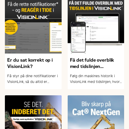
Er du sat korrekt op i
Få det fulde overblik
VisionLink?
med tidslinjen
i VisionLink
Få styr på dine notifikationer i
Følg din maskines historik i
VisionLink, så du altid er
VisionLink med tidslinjen, hvor
opdateret på service, fejl og
du nemt kan filtrere og sortere
vigtige hændelser – og kan
hændelser – og skabe overblik
arbejde mere proaktivt med
over drift og vedligehold.
drift og vedligehold.