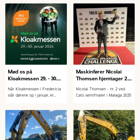
Mød os på
Maskinfører Nicolai
Kloakmessen 29. - 30.
Thomsen hjemtager 2.
januar 2026
pladsen
Når Kloakmessen i Fredericia
Nicolai Thomsen - nr. 2 ved
slår dørene op i januar, er
Cats semifinaler i Malaga 2025
Zeppelin Danmark A/S igen på
plads med et lille udvalg af
Cat-maskiner målrettet kloak-
og entreprenørbranchen