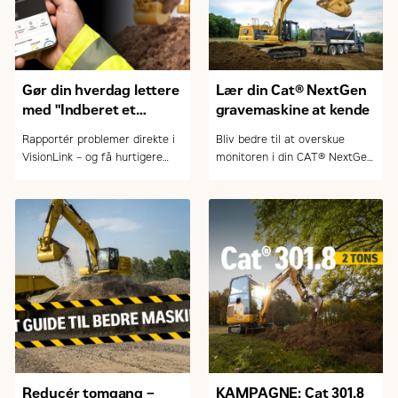
Gør din hverdag lettere
Lær din Cat® NextGen
med "Indberet et
gravemaskine at kende
problem" i VisionLink
Rapportér problemer direkte i
Bliv bedre til at overskue
VisionLink – og få hurtigere
monitoren i din CAT® NextGen
service, bedre planlægning og
gravemaskine. Lær at bruge
mindre nedetid.
maskinens funktioner i praksis
– nemt og effektivt.
Reducér tomgang –
KAMPAGNE: Cat 301.8