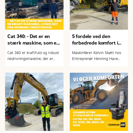
Cat 340: - Det er en
5 fordele ved den
stærk maskine, som er
forbedrede komfort i
meget fleksibel
Cat gravemaskinerne
Cat 340 er kraftfuld og robust
Maskinfører Kelvin Skøtt hos
nedrivningsmaskine, der er
Entreprenør Henning Have
designet til at imødekomme
A/S foran firmaets nye Cat
krævende opgaver inden for
336 gravemaskine
nedrivning. Maskinen
kombinerer høj ydeevne,
effektivitet og moderne
teknologi for at levere
optimale resultater i en række
forskellige arbejdsforhold. Og
ikke mindst en velindrettet
kabine, der sikrer høj komfort
for maskinføreren