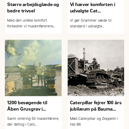
Større arbejdsglæde og
Vi hæver komforten i
bedre trivsel
udvalgte Cat
gummihjulslæssere
Med den unikke komfort
Vi gør Grammer sæde til
forbedrer vi maskinførerens
standard i udvalgte
arbejdsmiljø. På billedet
læssemaskiner og øger
maskinfører Jesper Hoffgaard
hermed komforten væsentligt.
fra MT Højgaard
1200 besøgende til
Caterpillar fejrer 100 års
Åben Grusgrav i
jubilæum på Bauma
Haldum og Roskilde
2025
Samt omkring 50 maskinførere,
Mød Caterpillar og Zeppelin i
der deltog i Cats
Hal B6