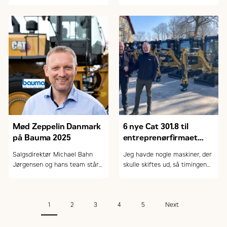
verdensomspændende
maskinførerkonkurrence. På
billedet er det vinderen af
konkurrencen, Nicolai Thomsen
fra Rødekro.
Mød Zeppelin Danmark
6 nye Cat 301.8 til
på Bauma 2025
entreprenørfirmaet
Jens Karstensen
Salgsdirektør Michael Bahn
Jeg havde nogle maskiner, der
Jørgensen og hans team står
skulle skiftes ud, så timingen
klar til at tage imod dig på
var den rigtige. Vi har haft
Bauma 2025
nogle gode møder, så jeg er
tryg ved det valg, jeg har
1
2
3
4
5
Next
foretaget, og jeg har følt mig
taget godt i hånden hele vejen,
lyder det fra Jens Karstensen