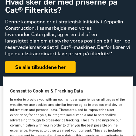
Hvad sker der med priserne på
Cat® Filterkits?
Denne kampagne er et strategisk initiativ i Zeppelin
Construction, i samarbejde med vores
leverandør Caterpillar, og er en del af en
langsigtet plan om at styrke vores position på filter- og
reservedelsmarkedet til Cat®-maskiner. Derfor kører vi
lige nu ekstraordinært lave priser på filterkits!*
Se alle tilbuddene her
Consent to Cookies & Tracking Data
In order to provide you with an optimal user experience on all pages of the
website, we use cookies and similar technologies to process end device
information and personal data. These are used to improve the user
experience, for analysis, to integrate social media and to personalize
advertising through to cross-device tracking. The aim is to improve our
communication with you in order to offer you the best possible online
experience. However, to do so we need your consent. This also includes
your consent to the transfer of your data to third countries, in particular to