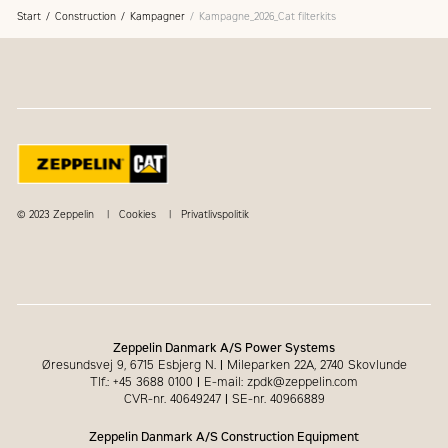
(tv).
Start
Construction
Kampagner
Kampagne_2026_Cat filterkits
© 2023 Zeppelin
Cookies
Privatlivspolitik
Zeppelin Danmark A/S Power Systems
Øresundsvej 9, 6715 Esbjerg N.
|
Mileparken 22A, 2740 Skovlunde
Tlf.: +45 3688 0100
|
E-mail: zpdk@zeppelin.com
CVR-nr. 40649247
|
SE-nr. 40966889
Zeppelin Danmark A/S Construction Equipment