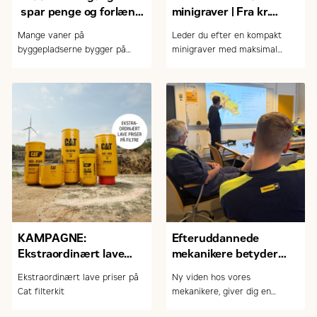
spar penge og forlæng
minigraver | Fra kr.
levetiden
230.000,- ex. moms og
Mange vaner på
Leder du efter en kompakt
udstyr
byggepladserne bygger på
minigraver med maksimal
gamle råd. Men er det fup eller
kraft, komfort og teknologi?
fakta? Her afliver vi de mest
udbredte myter om tomgang,
opstart og slid på maskinerne
KAMPAGNE:
Efteruddannede
Ekstraordinært lave
mekanikere betyder
priser på Cat filterkits +
mere tryghed for dig
Ekstraordinært lave priser på
Ny viden hos vores
stærke priser på andre
som kunde
Cat filterkit
mekanikere, giver dig en
reservedele
tryggere hverdag.