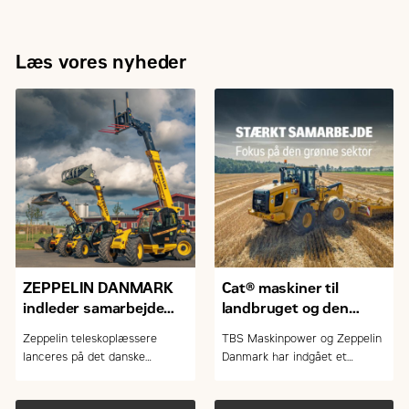
Læs vores nyheder
ZEPPELIN DANMARK
Cat® maskiner til
indleder samarbejde
landbruget og den
med FARESIN om
grønne sektor
Zeppelin teleskoplæssere
TBS Maskinpower og Zeppelin
teleskoplæssere
lanceres på det danske
Danmark har indgået et
marked
samarbejde om salg og service
af Caterpillar-maskiner.