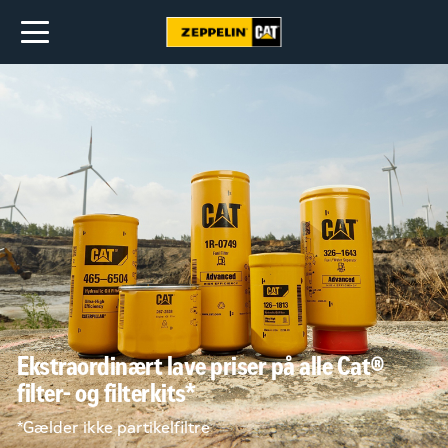
Ekstraordinært lave priser på alle Cat®
filter- og filterkits*
*Gælder ikke partikelfiltre