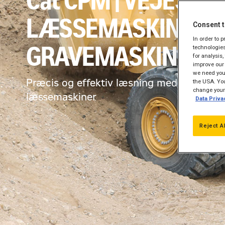
Cat CPM | VEJESYST
LÆSSEMASKINE |
Consent t
In order to 
GRAVEMASKINE
technologies
for analysis
improve our 
we need your
Præcis og effektiv læsning med Cat grav
the USA. You
change your 
læssemaskiner
Data Priva
Reject A