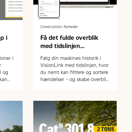
Construction, Nyheder
p i
Få det fulde overblik
med tidslinjen
i VisionLink
ioner i
Følg din maskines historik i
r
VisionLink med tidslinjen, hvor
l og
du nemt kan filtrere og sortere
 kan
hændelser – og skabe overblik
 med
over drift og vedligehold.