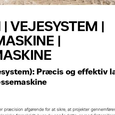
 | VEJESYSTEM |
ASKINE |
ASKINE
system): Præcis og effektiv 
læssemaskine
r præcision afgørende for at sikre, at projekter gennemføre