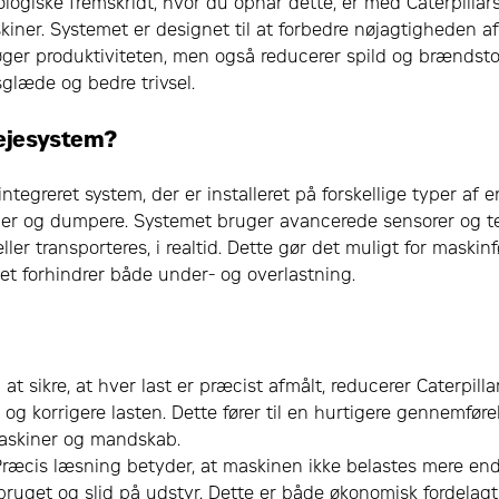
logiske fremskridt, hvor du opnår dette, er med Caterpillar
ner. Systemet er designet til at forbedre nøjagtigheden af
 øger produktiviteten, men også reducerer spild og brændsto
sglæde og bedre trivsel.
vejesystem?
 integreret system, der er installeret på forskellige typer a
er og dumpere. Systemet bruger avancerede sensorer og te
ller transporteres, i realtid. Dette gør det muligt for maskinfø
ket forhindrer både under- og overlastning.
 at sikre, at hver last er præcist afmålt, reducerer Caterpill
 og korrigere lasten. Dette fører til en hurtigere gennemfø
maskiner og mandskab.
Præcis læsning betyder, at maskinen ikke belastes mere end
ruget og slid på udstyr. Dette er både økonomisk fordelagtig