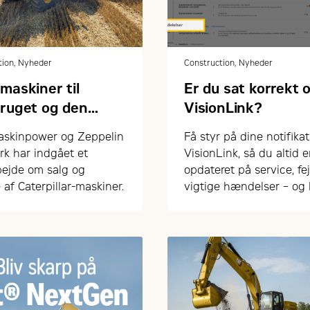
tion, Nyheder
Construction, Nyheder
maskiner til
Er du sat korrekt o
bruget og den
VisionLink?
ne sektor
skinpower og Zeppelin
Få styr på dine notifikat
k har indgået et
VisionLink, så du altid e
ejde om salg og
opdateret på service, fej
 af Caterpillar-maskiner.
vigtige hændelser – og
arbejde mere proaktivt
drift og vedligehold.