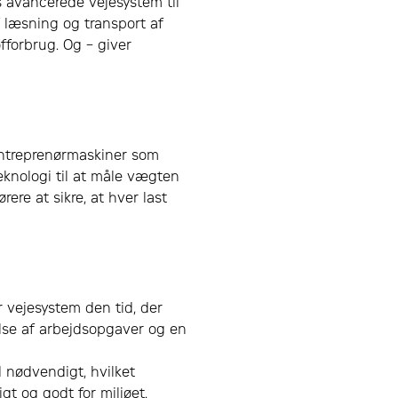
s avancerede vejesystem til
 læsning og transport af
fforbrug. Og – giver
f entreprenørmaskiner som
knologi til at måle vægten
rere at sikre, at hver last
ar vejesystem den tid, der
relse af arbejdsopgaver og en
 nødvendigt, hvilket
t og godt for miljøet.