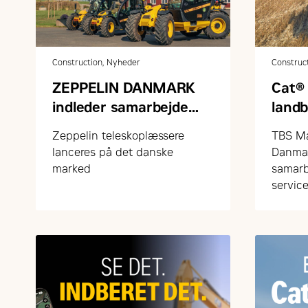
Construction, Nyheder
Construc
ZEPPELIN DANMARK
Cat® 
indleder samarbejde
land
med FARESIN om
grøn
Zeppelin teleskoplæssere
TBS Ma
teleskoplæssere
lanceres på det danske
Danmar
marked
samarb
service