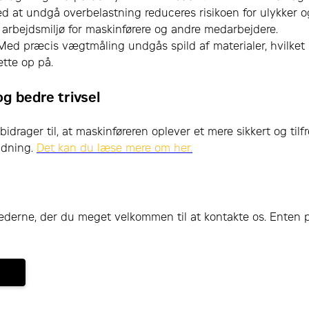
ed at undgå overbelastning reduceres risikoen for ulykker 
e arbejdsmiljø for maskinførere og andre medarbejdere.
 Med præcis vægtmåling undgås spild af materialer, hvilket
tte op på.
g bedre trivsel
drager til, at maskinføreren oplever et mere sikkert og tilfr
idning.
Det kan du læse mere om her.
derne, der du meget velkommen til at kontakte os. Enten på 