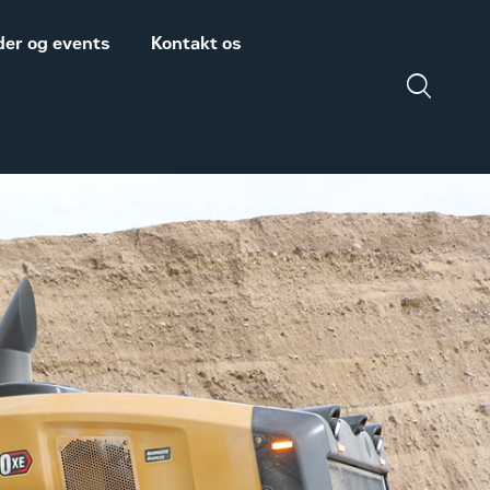
er og events
Kontakt os
Salgs- og
Zeppelin Construction
leveringsbetingelser
er medlem af
Power System
Maskinleverandørerne
DISCLAIMER
VEDRØRENDE TOLD
PÅ MASKINER OG
DELE FRA USA