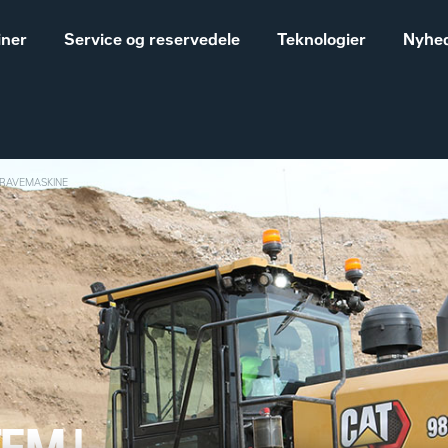
iner
Service og reservedele
Teknologier
Nyhed
 GRAVEMASKINE
Salgs- og
Cat® maskiner til landbrug
leveringsbetingelser
Construction
Equipment
Vores historie
Sales and delivery
terms - Construction