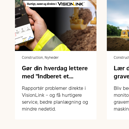
Construction, Nyheder
Construc
Gør din hverdag lettere
Lær 
med "Indberet et
grav
problem" i VisionLink
Rapportér problemer direkte i
Bliv be
VisionLink – og få hurtigere
monito
service, bedre planlægning og
gravem
mindre nedetid.
maskin
– nemt 