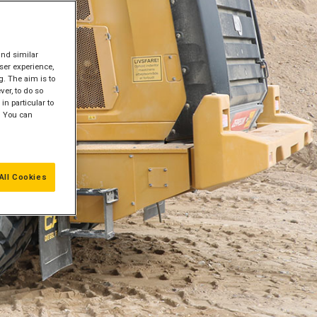
and similar
ser experience,
g. The aim is to
er, to do so
in particular to
" You can
All Cookies