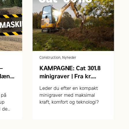
Construction, Nyheder
–
KAMPAGNE: Cat 301.8
rlæng
minigraver | Fra kr.
230.000,- ex. moms og
Leder du efter en kompakt
udstyr
 på
minigraver med maksimal
fup
kraft, komfort og teknologi?
i de
m
d på