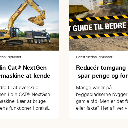
tion, Nyheder
Construction, Nyheder
din Cat® NextGen
Reducér tomgang 
emaskine at kende
spar penge og fo
levetiden
dre til at overskue
Mange vaner på
ren i din CAT® NextGen
byggepladserne bygger
askine. Lær at bruge
gamle råd. Men er det 
ens funktioner i praksis
eller fakta? Her afliver v
og effektivt.
mest udbredte myter o
tomgang, opstart og sli