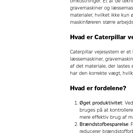
omkostninger. Et af de tekno
gravemaskiner og læssemaski
materialer, hvilket ikke kun
maskinføreren større arbejd
Hvad er Caterpillar 
Caterpillar vejesystem er et
læssemaskiner, gravemaskin
af det materiale, der lastes e
har den korrekte vægt, hvil
Hvad er fordelene?
Øget produktivitet
: Ved
bruges på at kontrollere
mere effektiv brug af 
Brændstofbesparelse
: 
reducerer brændstofforb